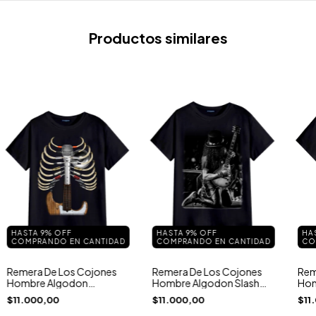
Productos similares
HASTA 9% OFF
HASTA 9% OFF
HA
COMPRANDO EN CANTIDAD
COMPRANDO EN CANTIDAD
CO
Remera De Los Cojones
Remera De Los Cojones
Rem
Hombre Algodon
Hombre Algodon Slash
Hom
Peinado Costilla
Guitarra
Jag
$11.000,00
$11.000,00
$11