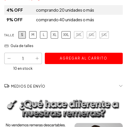
4% OFF
comprando 20 unidades o más
9% OFF
comprando 40 unidades o más
S
M
L
XL
XXL
3XL
4XL
5XL
TALLE
Guía de talles
10
en stock
MEDIOS DE ENVÍO