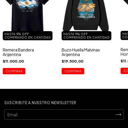
HA
HASTA 9% OFF
HASTA 9% OFF
CO
COMPRANDO EN CANTIDAD
COMPRANDO EN CANTIDAD
Rem
Remera Bandera
Buzo Huella Malvinas
Hom
Argentina
Argentina
Malv
$11
$11.000,00
$19.500,00
C
COMPRAR
COMPRAR
SUSCRIBITE A NUESTRO NEWSLETTER