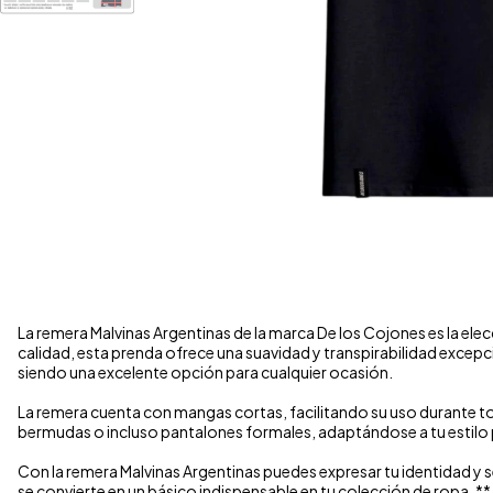
La remera Malvinas Argentinas de la marca De los Cojones es la el
calidad, esta prenda ofrece una suavidad y transpirabilidad excepci
siendo una excelente opción para cualquier ocasión.
La remera cuenta con mangas cortas, facilitando su uso durante to
bermudas o incluso pantalones formales, adaptándose a tu estilo 
Con la remera Malvinas Argentinas puedes expresar tu identidad y se
se convierte en un básico indispensable en tu colección de ropa. **