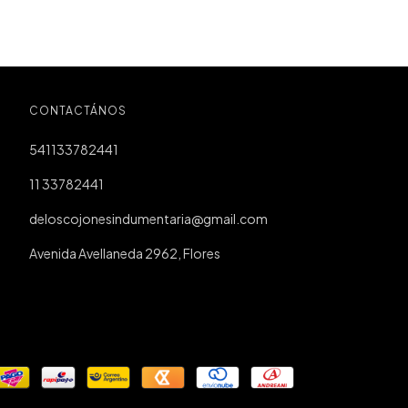
CONTACTÁNOS
541133782441
11 33782441
deloscojonesindumentaria@gmail.com
Avenida Avellaneda 2962, Flores