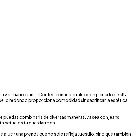
n su vestuario diario. Confeccionada en algodón peinado de alta
 cuello redondo proporciona comodidad sin sacrificar la estética,
ue puedas combinarla de diversas maneras, ya sea con jeans,
a actual en tu guardarropa.
a lucir una prenda que no solo refleja tu estilo, sino que también