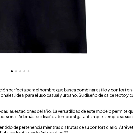
ección perfecta para el hombre que busca combinar estilo y confort e
onales, ideal para el uso casual y urbano. Su diseño de calce recto y
das las estaciones del año. La versatilidad de este modelo permite q
personal. Además, su diseño atemporal garantiza que siempre se sient
ntido de pertenencia mientras disfrutas de su confort diario. Atrévete 
 Publicado utilizando Astroselling **